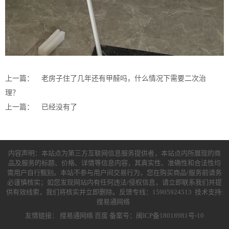
上一篇：
老房子住了几年还有甲醛吗，什么情况下需要二次治
理？
上一篇：
已经没有了
内容声明：本站点为第三方互联网信息服务提供者，本站点内所展现的商
品及服务的标题、价格、详情等信息内容，其真实性、准确性和合法性均
需用户自行甄别。本站不参与用户间交易行为，您在购买商品/服务前请务
必谨慎核实；如您发现网站内有任何违法/侵权信息，请立即联系我们并提
供有效线索，我们将核实并立即删除。反馈专线：15905924513 技术支持:
搜易通网络
友情链接：
搜易通网络
百度
备案号：闽ICP备18018981号-10