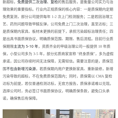
免费提供二次治理、复检
新超标，
的售后服务，是衡量公司实力与治
理效果的重要指标。行业内正规质保的核心内容：一是质保期内定期
免费复测，部分公司提供每年 1-2 次上门检测服务；二是若因治理工
艺、药剂问题导致甲醛反弹，公司免费上门二次治理，直至达标；三
是质保期内家具、板材未更换的前提下，承担污染超标治理责任；四
是出具书面质保协议，明确质保范围、期限、售后流程。目前行业质
主流为 5-10 年
保期限
，资质齐全的甲级治理公司一般提供 10 年质
保，小型公司多为 3-5 年，部分劣质商家宣称 “终身质保”，多为虚假
承诺，因公司存续时间无法保障，无需轻信。需要注意的是，质保范
不包含新增污染源
围
，若质保期内用户更换新家具、重新装修，新增
污染导致的超标，不在免费质保范围内；同时，质保需以 CMA 复检
达标为前提，若仅普通检测达标，无官方报告，质保承诺难以兑现。
选择公司时，务必签订书面质保协议，明确质保条款，避免口头承
诺，确保售后有保障。