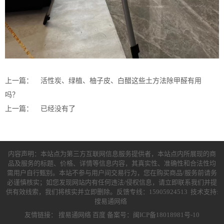
上一篇：
活性炭、绿植、柚子皮、白醋这些土方法除甲醛有用
吗？
上一篇：
已经没有了
内容声明：本站点为第三方互联网信息服务提供者，本站点内所展现的商
品及服务的标题、价格、详情等信息内容，其真实性、准确性和合法性均
需用户自行甄别。本站不参与用户间交易行为，您在购买商品/服务前请务
必谨慎核实；如您发现网站内有任何违法/侵权信息，请立即联系我们并提
供有效线索，我们将核实并立即删除。反馈专线：15905924513 技术支持:
搜易通网络
友情链接：
搜易通网络
百度
备案号：闽ICP备18018981号-10