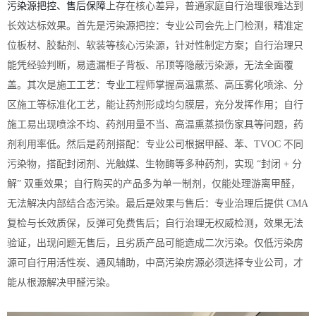
污染源把控、售后保障
上存在核心差异，普通家庭自行治理很难达到
长效达标效果。首先是污染源把控：专业公司会先上门检测，精准定
位板材、胶黏剂、软装等核心污染源，针对性制定方案；自行治理只
能凭经验判断，易遗漏柜子背板、吊顶等隐蔽污染源，无法全面覆
盖。其次是施工工艺：专业工程师掌握高温熏蒸、高压雾化喷涂、分
区施工等标准化工艺，能让药剂形成均匀膜层，充分发挥作用；自行
施工易出现喷涂不均、药剂用量不当、高温熏蒸损伤家具等问题，药
剂利用率低。然后是药剂搭配：专业公司根据甲醛、苯、TVOC 不同
污染物，搭配封闭剂、光触媒、生物酶等多种药剂，实现 “封闭 + 分
解” 双重效果；自行购买的产品多为单一制剂，仅能处理游离甲醛，
无法解决内部结合态污染。最后是效果与售后：专业治理后提供 CMA
复检与长效质保，反弹可免费售后；自行治理无权威检测，效果无法
验证，出现问题无售后，且劣质产品可能造成二次污染。仅低污染房
源可自行用活性炭、通风辅助，中高污染房源必须选择专业公司，才
能从根源解决甲醛污染。